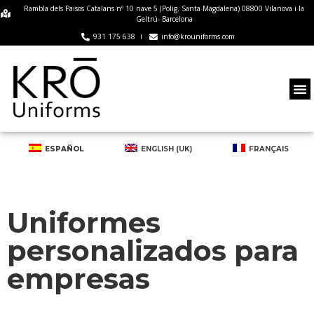
Rambla dels Paisos Catalans nº 10 nave 5 (Polig. Santa Magdalena) 08800 Vilanova i la
Geltrú- Barcelona
931 175 638
info@krouniforms.com
ESPAÑOL
ENGLISH (UK)
FRANÇAIS
Uniformes
personalizados para
empresas