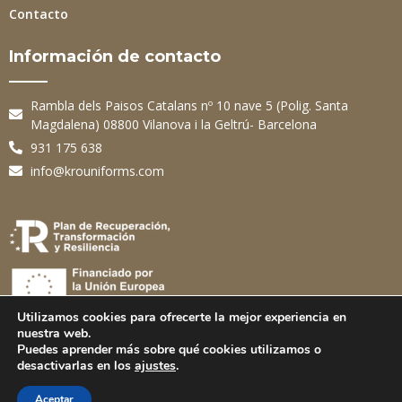
Contacto
Información de contacto
Rambla dels Paisos Catalans nº 10 nave 5 (Polig. Santa
Magdalena) 08800 Vilanova i la Geltrú- Barcelona
931 175 638
info@krouniforms.com
Utilizamos cookies para ofrecerte la mejor experiencia en
nuestra web.
Puedes aprender más sobre qué cookies utilizamos o
© Copyright 2025 KRO Uniforms.
desactivarlas en los
ajustes
.
Designed and powered by
assisoft.com
Aceptar