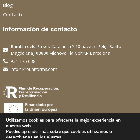
Blog
Contacto
Información de contacto
Rambla dels Paisos Catalans nº 10 nave 5 (Polig. Santa
Magdalena) 08800 Vilanova i la Geltrú- Barcelona
931 175 638
info@krouniforms.com
Utilizamos cookies para ofrecerte la mejor experiencia en
nuestra web.
Puedes aprender más sobre qué cookies utilizamos o
© Copyright 2025 KRO Uniforms.
desactivarlas en los
ajustes
.
Designed and powered by
assisoft.com